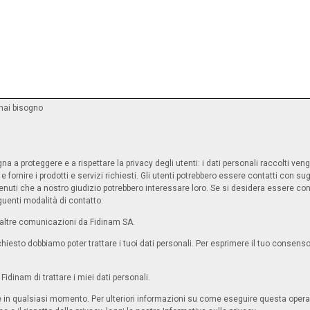
 hai bisogno
na a proteggere e a rispettare la privacy degli utenti: i dati personali raccolti ven
 fornire i prodotti e servizi richiesti. Gli utenti potrebbero essere contatti con su
ntenuti che a nostro giudizio potrebbero interessare loro. Se si desidera essere co
uenti modalità di contatto:
 altre comunicazioni da Fidinam SA.
richiesto dobbiamo poter trattare i tuoi dati personali. Per esprimere il tuo consenso
idinam di trattare i miei dati personali.
ne in qualsiasi momento. Per ulteriori informazioni su come eseguire questa operaz