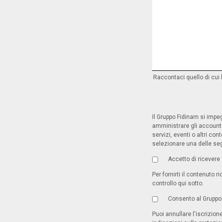
Raccontaci quello di cui
Il Gruppo Fidinam si impeg
amministrare gli account e
servizi, eventi o altri co
selezionare una delle seg
Accetto di ricevere
Per fornirti il contenuto 
controllo qui sotto.
Consento al Gruppo F
Puoi annullare l'iscrizio