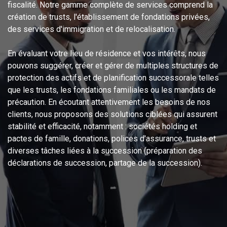
fiscalité. Notre gamme complète de services comprend la
création de trusts, l'établissement de fondations privées,
des services d'immigration et de relocalisation.
En évaluant votre lieu de résidence et vos intérêts, nous
pouvons suggérer, créer et gérer de multiples structures de
protection des actifs et de planification successorale telles
que les trusts, les fondations familiales ou les mandats de
précaution. En écoutant attentivement les besoins de nos
clients, nous proposons des solutions ciblées qui assurent
stabilité et efficacité, notamment : sociétés holding et
pactes de famille, donations, polices d'assurance, trusts et
diverses tâches liées à la succession (préparation des
déclarations de succession, partage de la succession).