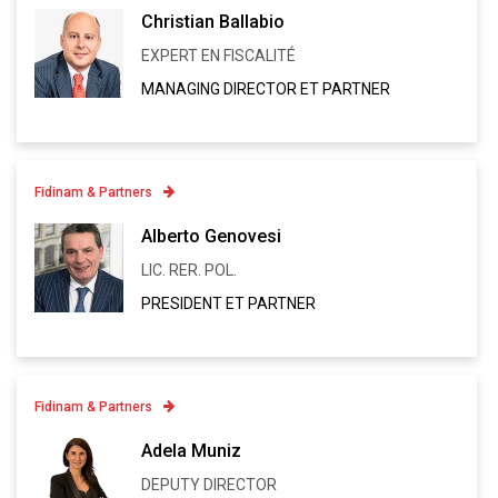
Christian Ballabio
+41 91 973 13 43
EXPERT EN FISCALITÉ
Linkedin
MANAGING DIRECTOR ET PARTNER
VCARD
Fidinam & Partners
Contatto
Alberto Genovesi
+41 91 973 12 93
LIC. RER. POL.
Linkedin
PRESIDENT ET PARTNER
VCARD
Fidinam & Partners
Contatto
Adela Muniz
+41 91 973 13 28
DEPUTY DIRECTOR