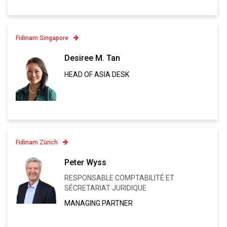
Fidinam Singapore
Contatto
Desiree M. Tan
HEAD OF ASIA DESK
Linkedin
VCARD
Fidinam Zürich
Contatto
Peter Wyss
+41 43 443 80 82
RESPONSABLE COMPTABILITÉ ET
Linkedin
SÉCRETARIAT JURIDIQUE
VCARD
MANAGING PARTNER