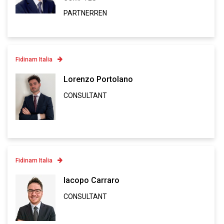
VCARD
PARTNERREN
Fidinam Italia
Contatto
Lorenzo Portolano
CONSULTANT
Linkedin
VCARD
Fidinam Italia
Contatto
Iacopo Carraro
CONSULTANT
Linkedin
VCARD