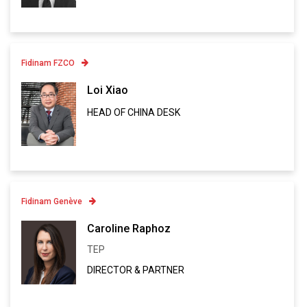
VCARD
Fidinam FZCO
Contatto
Loi Xiao
HEAD OF CHINA DESK
Linkedin
VCARD
Fidinam Genève
Contatto
Caroline Raphoz
TEP
Linkedin
DIRECTOR & PARTNER
VCARD