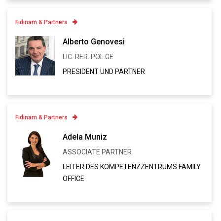
Fidinam & Partners
Contatto
Alberto Genovesi
+41 91 973 12 93
LIC. RER. POL.GE
Linkedin
PRESIDENT UND PARTNER
VCARD
Fidinam & Partners
Contatto
Adela Muniz
+41 91 973 13 28
ASSOCIATE PARTNER
Linkedin
LEITER DES KOMPETENZZENTRUMS FAMILY
VCARD
OFFICE