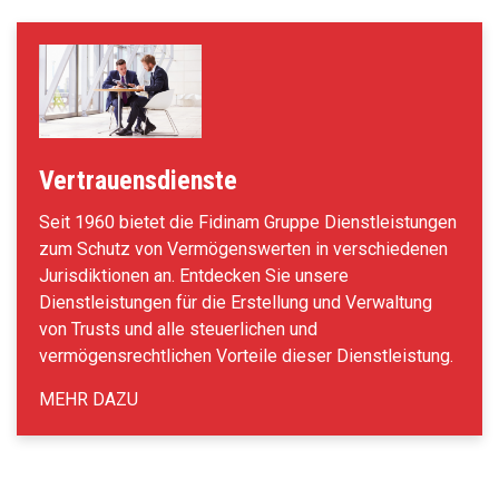
Vertrauensdienste
Seit 1960 bietet die Fidinam Gruppe Dienstleistungen
zum Schutz von Vermögenswerten in verschiedenen
Jurisdiktionen an. Entdecken Sie unsere
Dienstleistungen für die Erstellung und Verwaltung
von Trusts und alle steuerlichen und
vermögensrechtlichen Vorteile dieser Dienstleistung.
MEHR DAZU