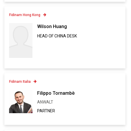
Fidinam Hong Kong
Contatto
Wilson Huang
HEAD OF CHINA DESK
Linkedin
VCARD
Fidinam Italia
Contatto
Filippo Tornambè
ANWALT
Linkedin
PARTNER
VCARD