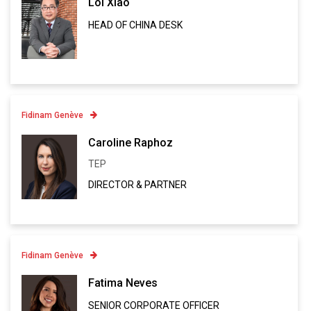
Loi Xiao
HEAD OF CHINA DESK
Linkedin
VCARD
Fidinam Genève
Contatto
Caroline Raphoz
TEP
Linkedin
DIRECTOR & PARTNER
VCARD
Fidinam Genève
Contatto
Fatima Neves
SENIOR CORPORATE OFFICER