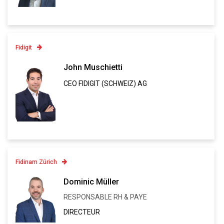
VCARD
Fidigit
Contatto
John Muschietti
CEO FIDIGIT (SCHWEIZ) AG
Linkedin
VCARD
Fidinam Zürich
Contatto
Dominic Müller
+41 43 443 80 81
RESPONSABLE RH & PAYE
Linkedin
DIRECTEUR
VCARD