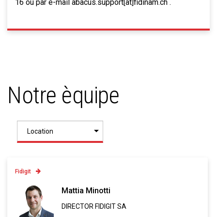
16 ou par e-mail abacus.support[at]fidinam.ch .
Notre èquipe
Fidigit
Contatto
Mattia Minotti
DIRECTOR FIDIGIT SA
Linkedin