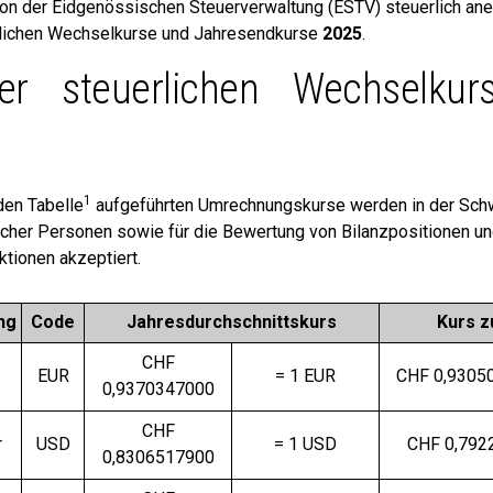
von der Eidgenössischen Steuerverwaltung (ESTV) steuerlich an
hrlichen Wechselkurse und Jahresendkurse
2025
.
er steuerlichen Wechselku
1
den Tabelle
aufgeführten Umrechnungskurse werden in der Schw
licher Personen sowie für die Bewertung von Bilanzpositionen u
tionen akzeptiert.
ng
Code
Jahresdurchschnittskurs
Kurs z
CHF
EUR
= 1 EUR
CHF
0,9305
0,9370347000
CHF
r
USD
= 1 USD
CHF 0,792
0,8306517900