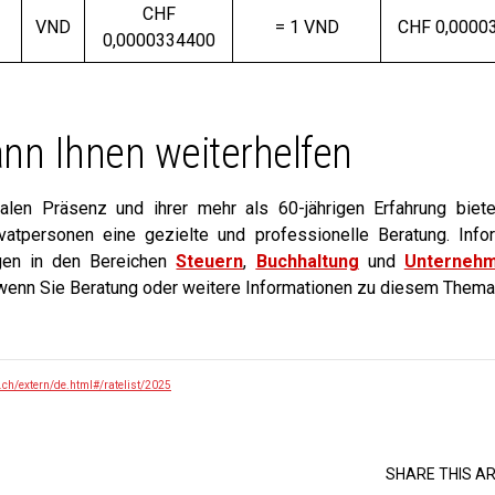
CHF
VND
= 1 VND
CHF 0,0000
0,0000334400
nn Ihnen weiterhelfen
onalen Präsenz und ihrer mehr als 60-jährigen Erfahrung biet
atpersonen eine gezielte und professionelle Beratung. Info
ngen in den
Bereichen
Steuern
,
Buchhaltung
und
Unterneh
wenn Sie Beratung oder weitere Informationen zu diesem Them
.ch/extern/de.html#/ratelist/2025
SHARE THIS AR