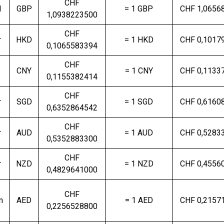
CHF
d
GBP
= 1 GBP
CHF 1,0656
1,0938223500
CHF
r
HKD
= 1 HKD
CHF
0,1017
0,1065583394
CHF
CNY
= 1 CNY
CHF
0,1133
0,1155382414
CHF
r
SGD
= 1 SGD
CHF
0,6160
0,6352864542
CHF
r
AUD
= 1 AUD
CHF
0,5283
0,5352883300
CHF
r
NZD
= 1 NZD
CHF
0,4556
0,4829641000
CHF
m
AED
= 1 AED
CHF
0,2157
0,2256528800