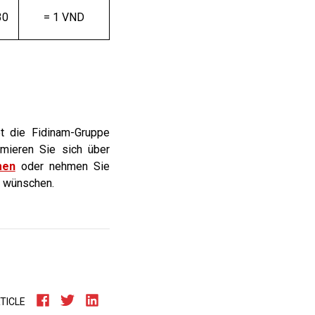
30
= 1 VND
et die Fidinam-Gruppe
rmieren Sie sich über
men
oder nehmen Sie
a wünschen.
TICLE