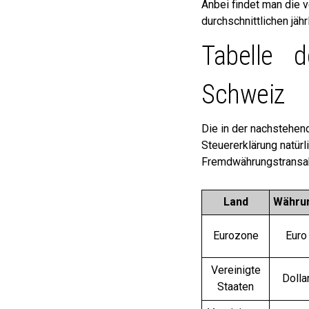
Anbei findet man die 
durchschnittlichen jä
Tabelle d
Schweiz
Die in der nachstehen
Steuererklärung natür
Fremdwährungstransak
Land
Währu
Eurozone
Euro
Vereinigte
Dolla
Staaten