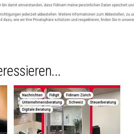
h bin damit einverstanden, dass Fidinam meine persönlichen Daten speichert und 
ichtigungen jederzeit abbestellen. Weitere Informationen zum Abbestellen, zu 
 dazu, wie wir Ihre Privatsphäre schützen und respektieren, finden Sie in unsere
ressieren...
,
,
,
Nachrichten
Fidigit
Fidinam Zürich
,
,
,
Unternehmensberatung
Schweiz
Steuerberatung
Digitale Beratung