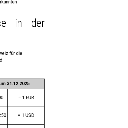
erkannten
rse in der
eiz für die
nd
um 31.12.2025
00
= 1 EUR
250
= 1 USD