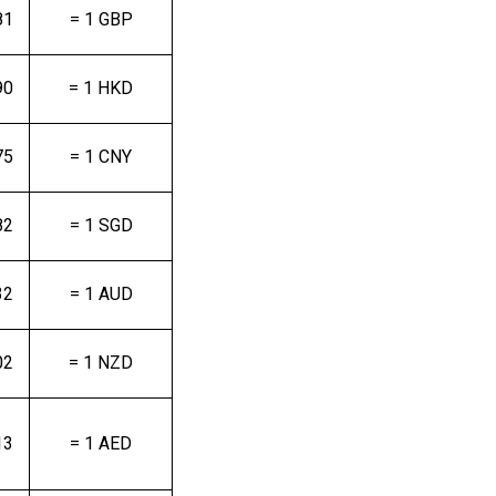
81
= 1 GBP
90
= 1 HKD
75
= 1 CNY
82
= 1 SGD
32
= 1 AUD
02
= 1 NZD
13
= 1 AED