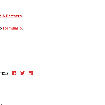
m & Partners
.
to
formulario
.
TICLE