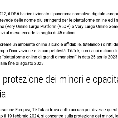
2022, il DSA ha rivoluzionato il panorama normativo digitale europ
vede delle norme più stringenti per le piattaforme online ed i mo
e (Very Online Large Platform (VLOP) e Very Large Online Searc
tivi al mese eccede la soglia di 45 milioni.
creare un ambiente online sicuro e affidabile, tutelando i diritti 
 l'innovazione e la competitività. TikTok, con i suoi milioni di ut
e "piattaforme online di grandi dimensioni" in data 25 aprile 2023
alla fine di agosto 2023.
 protezione dei minori e opacit
ia
ssione Europea, TikTok si trova sotto accusa per diverse question
ato il 19 febbraio 2024, si concentra sulla protezione dei minori, l