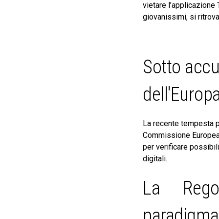
vietare l’applicazione 
giovanissimi, si ritro
Sotto accu
dell'Europ
La recente tempesta po
Commissione Europea h
per verificare possibil
digitali.
La Regol
paradigma