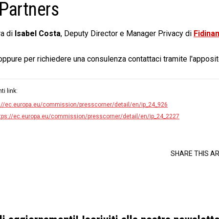
Partners
ra di
Isabel
Costa
, Deputy Director e Manager Privacy
di
Fidina
 oppure per richiedere una consulenza contattaci tramite l'apposi
ti link:
://ec.europa.eu/commission/presscorner/detail/en/ip_24_926
tps://ec.europa.eu/commission/presscorner/detail/en/ip_24_2227
SHARE THIS AR