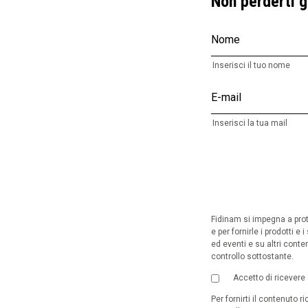
Non perderti gl
Nome
Inserisci il tuo nome
E-mail
Inserisci la tua mail
Fidinam si impegna a prote
e per fornirle i prodotti e
ed eventi e su altri cont
controllo sottostante.
Accetto di ricevere
Per fornirti il contenuto 