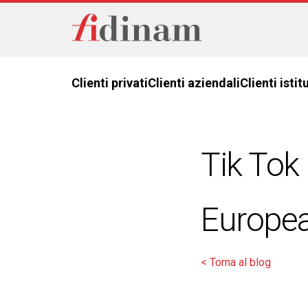
Clienti privati
Clienti aziendali
Clienti istit
Tik Tok
Europe
< Torna al blog