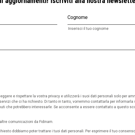
i aggiornamenti! Iscriviti alla nostra newslette
Cognome
Inserisci il tuo cognome
ggere e rispettare la vostra privacy e utilizzerà i suoi dati personali solo per am
 i servizi che ci ha richiesto. Di tanto in tanto, vorremmo contattarla per informarla s
enuti che potrebbero interessarle. Se acconsente a essere contattato a questo scop
 altre comunicazioni da Fidinam.
richiesto dobbiamo poter trattare i tuoi dati personali. Per esprimere il tuo consenso