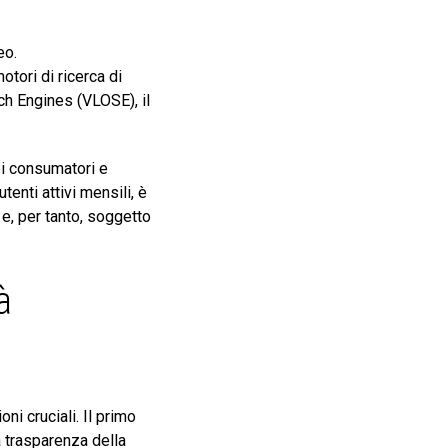
eo.
tori di ricerca di
h Engines (VLOSE), il
dei consumatori e
enti attivi mensili, è
 e, per tanto, soggetto
à
i cruciali. Il primo
a trasparenza della