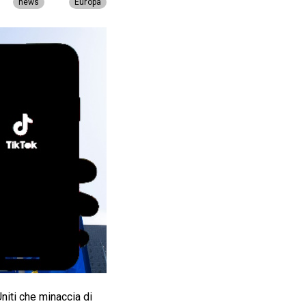
news
Europa
niti che minaccia di