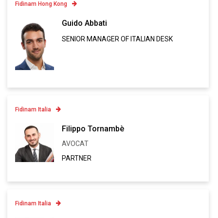
Fidinam Hong Kong
Contatto
Guido Abbati
SENIOR MANAGER OF ITALIAN DESK
Linkedin
VCARD
Fidinam Italia
Contatto
Filippo Tornambè
AVOCAT
Linkedin
PARTNER
VCARD
Fidinam Italia
Contatto