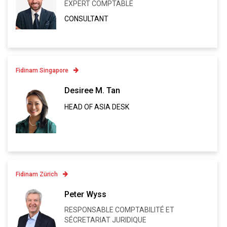
EXPERT COMPTABLE
Linkedin
CONSULTANT
VCARD
Fidinam Singapore
Contatto
Desiree M. Tan
HEAD OF ASIA DESK
Linkedin
VCARD
Fidinam Zürich
Contatto
Peter Wyss
+41 43 443 80 82
RESPONSABLE COMPTABILITÉ ET
Linkedin
SÉCRETARIAT JURIDIQUE