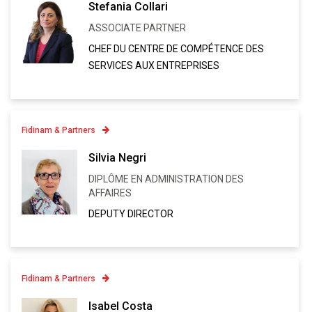
Stefania Collari
+41 91 973 14 39
ASSOCIATE PARTNER
Linkedin
CHEF DU CENTRE DE COMPÉTENCE DES
VCARD
SERVICES AUX ENTREPRISES
Fidinam & Partners
Contatto
Silvia Negri
+41 91 973 12 79
DIPLÔME EN ADMINISTRATION DES
Linkedin
AFFAIRES
VCARD
DEPUTY DIRECTOR
Fidinam & Partners
Contatto
Isabel Costa
+41 91 973 13 62