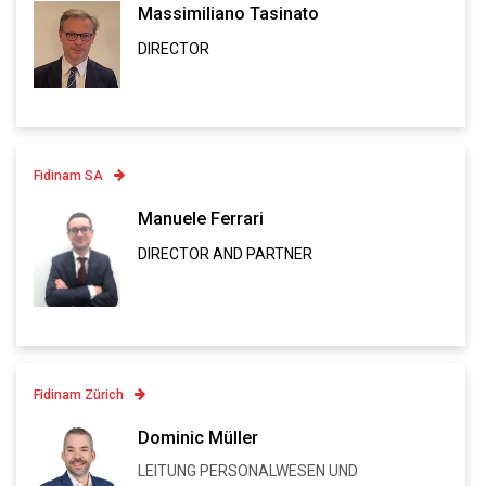
Massimiliano Tasinato
DIRECTOR
Linkedin
VCARD
Fidinam SA
Contatto
Manuele Ferrari
DIRECTOR AND PARTNER
Linkedin
VCARD
Fidinam Zürich
Contatto
Dominic Müller
+41 43 443 80 81
LEITUNG PERSONALWESEN UND
Linkedin