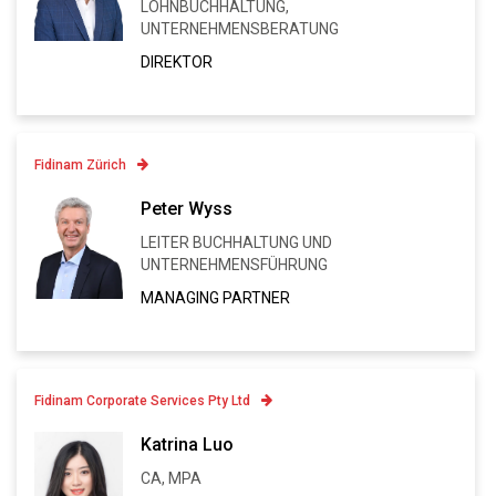
LOHNBUCHHALTUNG,
UNTERNEHMENSBERATUNG
VCARD
DIREKTOR
Fidinam Zürich
Contatto
Peter Wyss
+41 43 443 80 82
LEITER BUCHHALTUNG UND
Linkedin
UNTERNEHMENSFÜHRUNG
VCARD
MANAGING PARTNER
Fidinam Corporate Services Pty Ltd
Contatto
Katrina Luo
CA, MPA
Linkedin